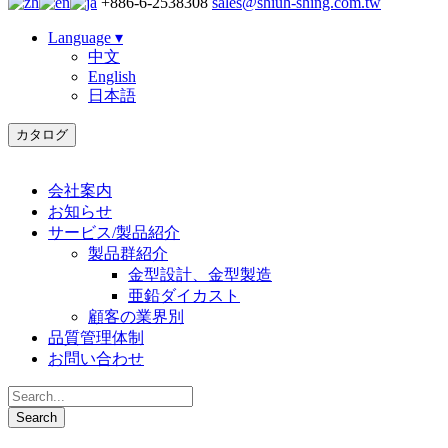
+886-6-2538308
sales@shiuh-shing.com.tw
Language ▾
中文
English
日本語
カタログ
会社案内
お知らせ
サービス/製品紹介
製品群紹介
金型設計、金型製造
亜鉛ダイカスト
顧客の業界別
品質管理体制
お問い合わせ