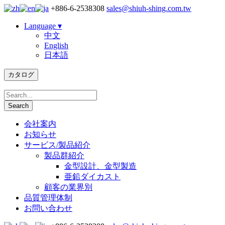
+886-6-2538308
sales@shiuh-shing.com.tw
Language ▾
中文
English
日本語
カタログ
会社案内
お知らせ
サービス/製品紹介
製品群紹介
金型設計、金型製造
亜鉛ダイカスト
顧客の業界別
品質管理体制
お問い合わせ